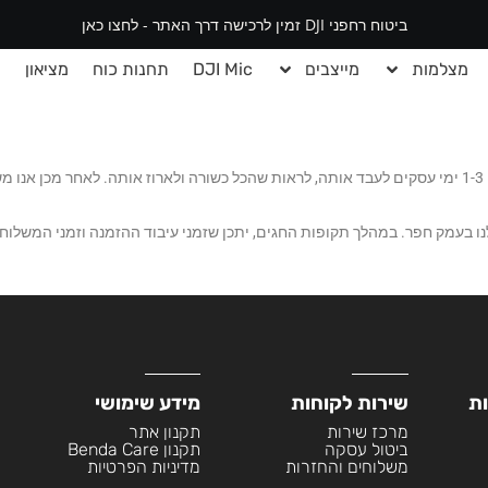
ביטוח רחפני DJI זמין לרכישה דרך האתר - לחצו כאן
מצלמות
מייצבים
DJI Mic
תחנות כוח
מציאון
י
נו בעמק חפר. במהלך תקופות החגים, יתכן שזמני עיבוד ההזמנה וזמני המשלוח י
ות
שירות לקוחות
מידע שימושי
מרכז שירות
תקנון אתר
ביטול עסקה
תקנון Benda Care
משלוחים והחזרות
מדיניות הפרטיות