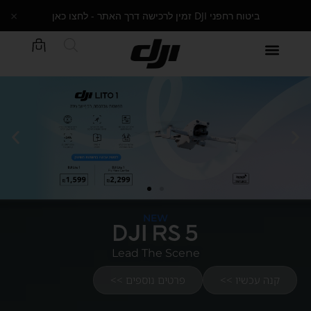
×
ביטוח רחפני DJI זמין לרכישה דרך האתר - לחצו כאן
NEW
Lead The Scene
קנה עכשיו >>
פרטים נוספים >>