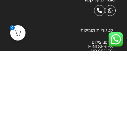
0
קטגוריות מובילות
רחפני צילום
MINI SERIES
AIR SERIES
MAVIC SERIES
FPV SERIES
AVATA SERIES
מצלמות אקסטרים
מייצבים
DJI Enterprise
שירות לקוחות
מידע שימושי
הסליקה מאובטחת בטכנולוגית 3DS