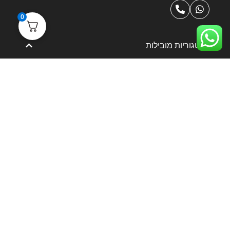
0
קטגוריות מובילות
רחפני צילום
MINI SERIES
AIR SERIES
MAVIC SERIES
FPV SERIES
AVATA SERIES
מצלמות אקסטרים
מייצבים
DJI Enterprise
שירות לקוחות
מידע שימושי
הסליקה מאובטחת בטכנולוגית 3DS