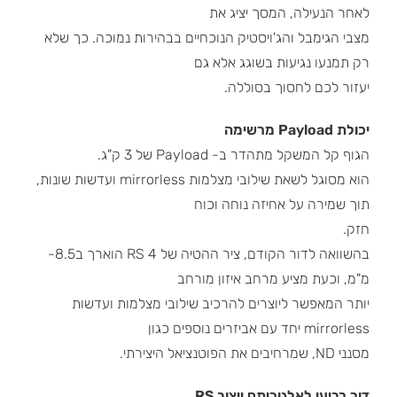
לאחר הנעילה, המסך יציג את
מצבי הגימבל והג'ויסטיק הנוכחיים בבהירות נמוכה. כך שלא
רק תמנעו נגיעות בשוגג אלא גם
יעזור לכם לחסוך בסוללה.
יכולת Payload מרשימה
הגוף קל המשקל מתהדר ב- Payload של 3 ק"ג.
הוא מסוגל לשאת שילובי מצלמות mirrorless ועדשות שונות,
תוך שמירה על אחיזה נוחה וכוח
חזק.
בהשוואה לדור הקודם, ציר ההטיה של 4 RS הוארך ב8.5-
מ"מ, וכעת מציע מרחב איזון מורחב
יותר המאפשר ליוצרים להרכיב שילובי מצלמות ועדשות
mirrorless יחד עם אביזרים נוספים כגון
מסנני ND, שמרחיבים את הפוטנציאל היצירתי.
דור רביעי לאלגוריתם ייצוב RS