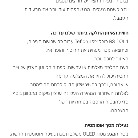
בנוסף, לנעילות הציר יש חריצים קטנים
יותר כשהם ננעלים, מה שמפחית עוד יותר את הרעידות
הגימבל.
חווית האיזון החלקה ביותר שלנו עד כה
4 RS DJI כולל ציפוי Teflon עבור כל שלושת הצירים,
וכתוצאה מכך מפחית את החיכוך והופך את
האיזור לחלק יותר.
בעת החלפת מצלמות או עדשות, כפתור הכוונון העדין על ציר
ההטיה יכול להזיז את המצלמה קדימה
או אחורה, ובכך להשיג איזון מדויק לרמת המילימטר.
לצלחת השחרור המהירה העליונה יש ציין מיקום מתכוונן נוסף
כדי להבטיח הרכבה בטוחה יותר של
המצלמה.
נעילת מסך אוטומטית
מסך המגע מסוג OLED משלב תכונת נעילה אוטומטית חדשה.