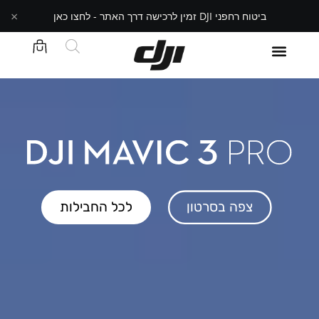
×
ביטוח רחפני DJI זמין לרכישה דרך האתר - לחצו כאן
צפה בסרטון
לכל החבילות