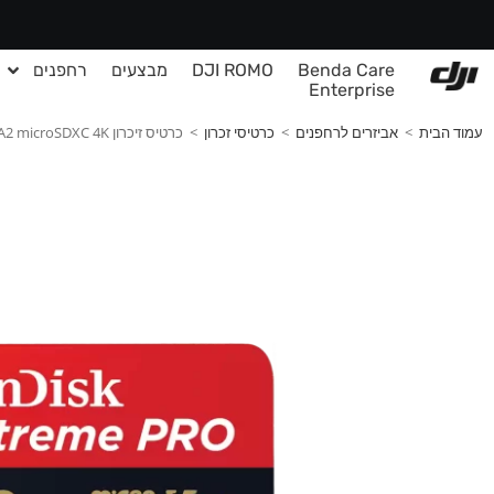
Benda Care
DJI ROMO
מבצעים
רחפנים
Enterprise
עמוד הבית
>
אביזרים לרחפנים
>
כרטיסי זכרון
>
כרטיס זיכרון SanDisk Extreme Pro A2 microSDXC 4K – בנפח 128G