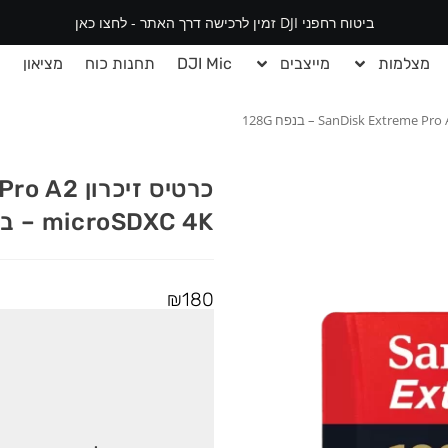
ביטוח רחפני DJI זמין לרכישה דרך האתר - לחצו כאן
מצלמות
מייצבים
DJI Mic
תחנות כוח
מציאון
י
כרטיס זיכר
microSDXC 4K – בנפח 128G
₪
180