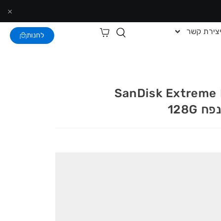
×
צירת קשר
לחנות
ון SanDisk Extreme Pro A2