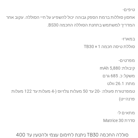
טיפים-
אחסון סוללות ברמת הספק גבוהה יכול להשפיע על חיי הסוללה. עקוב אחר
המדריך למשתמש בתחנת הסוללה החכמה BS30.
במארז-
סוללת טיסה חכמה TB30 × 1
מפרטים-
קיבולת: 5,880 mAh
משקל: כ. 685 גרם
מתח: 26.1 וולט
טמפרטורת פעולה: -20 עד 50 מעלות צלזיוס (-4 מעלות עד 122 מעלות
פרנהייט)
מתאים ל-
סדרת Matrice ​​30
סוללה החכמה TB30 ניתנת לחימום עצמי ולהטעין עד 400