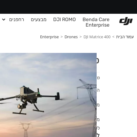
Benda Care
DJI ROMO
מבצעים
רחפנים
Enterprise
עמוד הבית
>
DJI Matrice 400
>
Drones
>
Enterprise
DJI Matrice 400
מק"ט מוצר: 99999-404-14
ה־
DJI Matrice 400 RTK
הוא רחפן תעשייתי חדש
מיועד למגוון משימות מקצועיות: מיפוי, חקלאות , תש
מדובר בפלטפורמה מודולרית, עמידה ומדויקת במיו
לשימושים מסחריים וצבאיים.
להצעות מחיר והזמנת מוצר זה פנו לנציג