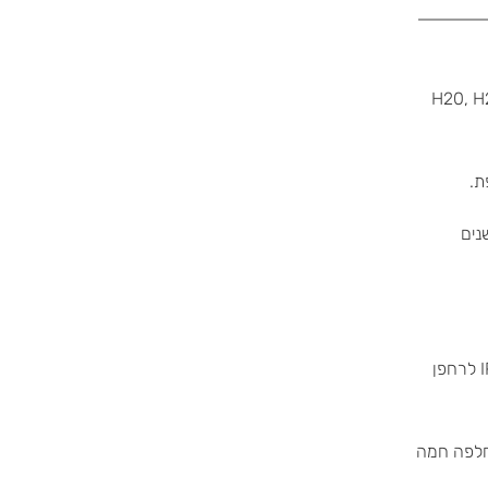
H20, H20T,
נים
– טיסה בתנאי גשם, אבק, רוחות וטמפרטורות קשות (IP55 לרחפן
חלפה חמה