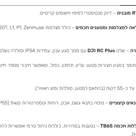
– דיוק סנטימטרי למיפוי ויישומים קריטיים.
אה למצלמות ומטענים חכמים
– כולל מצלמות  L1, P1, Zenmuse
רה
– שלט
DJI RC Plus
עם מסך מגע ענק, עמידות IP54 וסוללה נשלפת.
ומך במגוון תצורות מטען: עליון, תחתון, כפול, ומאפשר חיבור מספר חייש
קות (בהתאם למטען, סוללות ומזג האוויר).
אים קיצוניים
ת חכמה TB65
– נטענות במהירות, כוללות ניהול טרמי ואפשרות לה