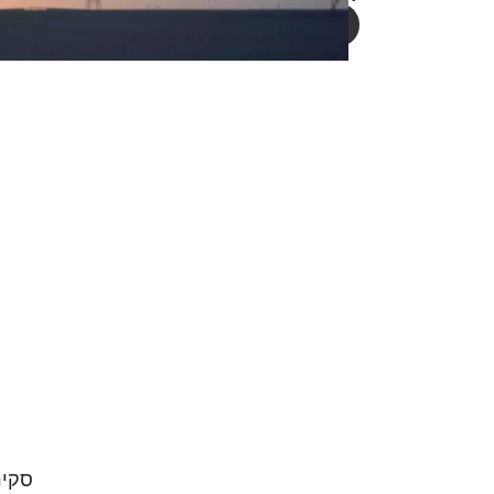
לפתיחת צ׳אט עם נציג
סקיר