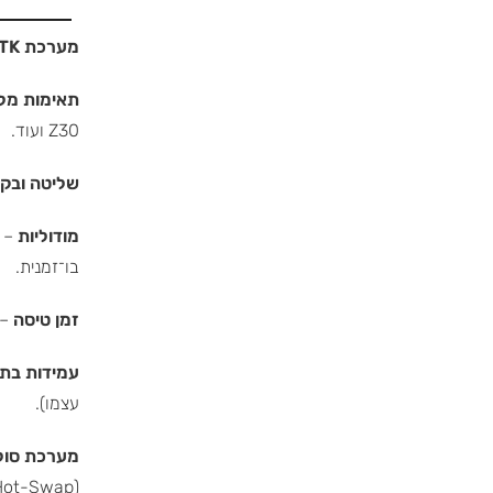
מערכת RTK מובנית
תאימות מל
Z30 ועוד.
שליטה ובק
מודוליות
– ת
בו־זמנית.
זמן טיסה
– עד כ-55 ד
עמידות בתנ
עצמו).
מערכת סוללו
(Hot-Swap).