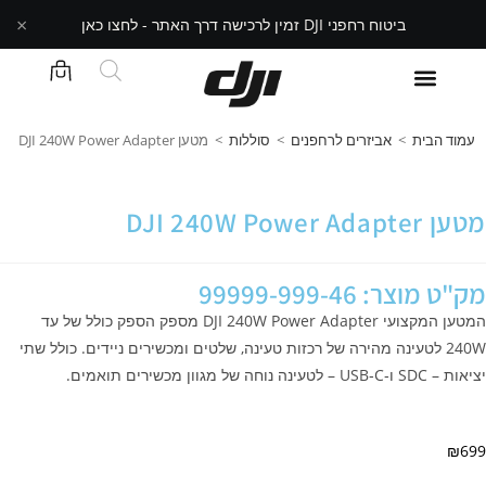
×
ביטוח רחפני DJI זמין לרכישה דרך האתר - לחצו כאן
עמוד הבית
>
אביזרים לרחפנים
>
סוללות
>
מטען DJI 240W Power Adapter
מטען DJI 240W Power Adapter
מק"ט מוצר: 99999-999-46
המטען המקצועי DJI 240W Power Adapter מספק הספק כולל של עד
240W לטעינה מהירה של רכזות טעינה, שלטים ומכשירים ניידים. כולל שתי
יציאות – SDC ו‑USB‑C – לטעינה נוחה של מגוון מכשירים תואמים.
₪
699