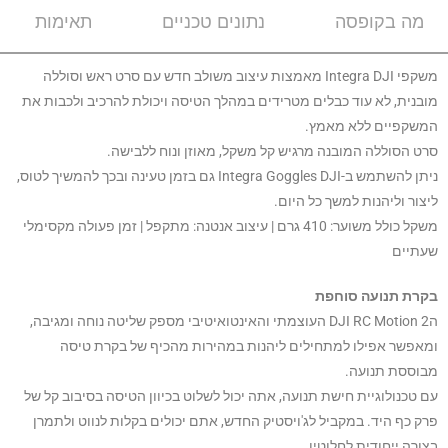
מה בקופסה
נתונים טכניים
תאימות
U
S
משקפי Integra DJI מאמצות עיצוב משולב חדש עם סרט ראש וסוללה
מובנית, לא עוד כבלים מטרידים במהלך הטיסה ויכולת להרכיב ולכבות את
המשקפיים ללא מאמץ.
סרט הסוללה המובנה מרגיש קל משקל, מאוזן ונוח ללבישה.
ניתן להשתמש ב-Integra Goggles DJI גם בזמן טעינה ובכך להמשיך לטוס,
ליצור וליהנות למשך כל היום.
משקל כולל משוער: 410 גרם | עיצוב אנטנה: מתקפל | זמן פעולה מקסימלי
שעתיים
בקרת תנועה סוחפת
הDJI RC Motion 2 העוצמתי והאינטואיטיבי מספק שליטה נוחה ומגיבה,
ומאפשר אפילו למתחילים ליהנות במהירות מהכיף של בקרת טיסה
מבוססת תנועה.
עם טכנולוגיית חישת תנועה, אתה יכול לשלוט בכיוון הטיסה בסיבוב קל של
פרק כף היד. במקביל לג'ויסטיק החדש, אתם יכולים בקלות לנווט ולתמרן
בצורה ייחודית לחלוטין.