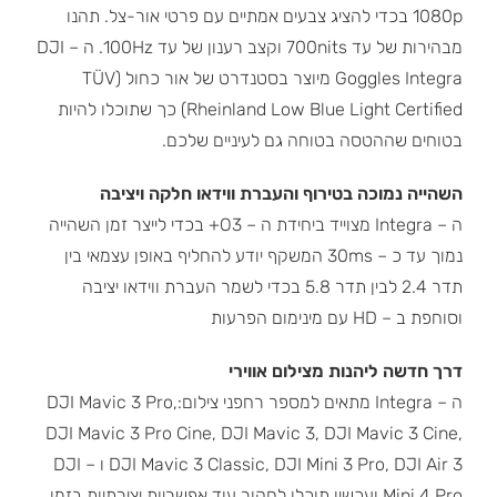
1080p בכדי להציג צבעים אמתיים עם פרטי אור-צל. תהנו
מבהירות של עד 700nits וקצב רענון של עד 100Hz. ה – DJI
Goggles Integra מיוצר בסטנדרט של אור כחול (TÜV
Rheinland Low Blue Light Certified) כך שתוכלו להיות
בטוחים שההטסה בטוחה גם לעיניים שלכם.
השהייה נמוכה בטירוף והעברת ווידאו חלקה ויציבה
ה – Integra מצוייד ביחידת ה – O3+ בכדי לייצר זמן השהייה
נמוך עד כ – 30ms המשקף יודע להחליף באופן עצמאי בין
תדר 2.4 לבין תדר 5.8 בכדי לשמר העברת ווידאו יציבה
וסוחפת ב – HD עם מינימום הפרעות
דרך חדשה ליהנות מצילום אווירי
ה – Integra מתאים למספר רחפני צילום:DJI Mavic 3 Pro,
DJI Mavic 3 Pro Cine, DJI Mavic 3, DJI Mavic 3 Cine,
DJI Mavic 3 Classic, DJI Mini 3 Pro, DJI Air 3 ו – DJI
Mini 4 Pro ועכשיו תוכלו לחקור עוד אפשריות יצירתיות בזמן