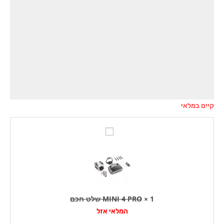
קיים במלאי
M
I
N
I
4
P
1
×
MINI 4 PRO שלט חכם
R
המלאי אזל
O