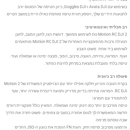
בשימוש עם Avata DJI ו-Goggles DJI, כיוון הטיסה של המטוס יגיב
לתנועות הידיים שלך, ויספק חווית טיסה סוחפת כאילו היית במושב הטייס.
רב תכליתי ואינטואיטיבי
2 Motion RC DJI נוח לשימוש ממושך. דוושת הגז, לחצן המצב, לחצן
הנעילה ורבות מהפונקציות האחרות של 2 Motion RC DJI מותאמים
לשימוש ביד אחת. פשוט הצבע
ועוף. המראה, נחיתה, האצה, סיבוב, הפוך, פצצה ימינה או שמאלה ועוד.
טיסה בלתי מוגבלת נמצאת במרחק לחיצת כפתור.
פעולה רב כיוונית
בקרת הגובה והכיוון חלקה אפילו יותר עם הג'ויסטיק המשודרג של 2 Motion
RC DJI. המראה ונחיתה בדיוק מדוייק ותנועה דינמית עשירה יותר, ואף
להתמודד עם תמרוני
טיסה מורכבים יותר כמו זינוק ימינה ושמאלה. המאיץ כולל פונקציית רוורס
חדשה המאפשרת לך לטוס אחורה במצבים צפופים. פשוט חזרה את הדרך
שבה טסתם פנימה
והימנעו מסיבוב פרסה חזק. חוגת FN הופכת את כוונון ה-ISO, התריס