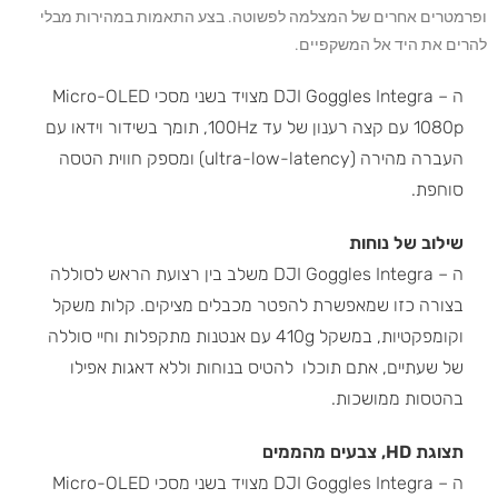
ופרמטרים אחרים של המצלמה לפשוטה. בצע התאמות במהירות מבלי
להרים את היד אל המשקפיים.
ה – DJI Goggles Integra מצויד בשני מסכי Micro-OLED
1080p עם קצה רענון של עד 100Hz, תומך בשידור וידאו עם
העברה מהירה (ultra-low-latency) ומספק חווית הטסה
סוחפת.
שילוב של נוחות
ה – DJI Goggles Integra משלב בין רצועת הראש לסוללה
בצורה כזו שמאפשרת להפטר מכבלים מציקים. קלות משקל
וקומפקטיות, במשקל 410g עם אנטנות מתקפלות וחיי סוללה
של שעתיים, אתם תוכלו להטיס בנוחות וללא דאגות אפילו
בהטסות ממושכות.
תצוגת HD, צבעים מהממים
ה – DJI Goggles Integra מצויד בשני מסכי Micro-OLED