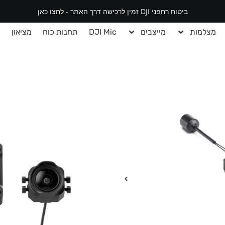
ביטוח רחפני DJI זמין לרכישה דרך האתר - לחצו כאן
מצלמות
מייצבים
DJI Mic
תחנות כוח
מציאון
י
DJI O3 Air Unit
שידור וידאו באיכות מקסימלית 1080p/100 fps קידוד H.265
קצב העברת וידאו מקסימלי של 50mbps
שידור וידאו ב-Latency של 30ms
אנטנת 2T2R בכיוון Omnidirectional
חיישן CMOS בגודל 1/1.7 אינץ'
וידאו באיכות 4K/60fps, טווי צילום רחב במיוחד Super-wide FOV
קל משקל, קומפקטי וגמיש להרכב