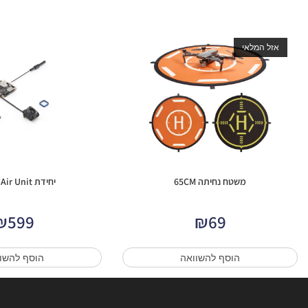
אזל המלאי
משטח נחיתה 65CM
יחידת DJI O4 Air Unit
₪
599
₪
69
הוסף להשוואה
הוסף להשו