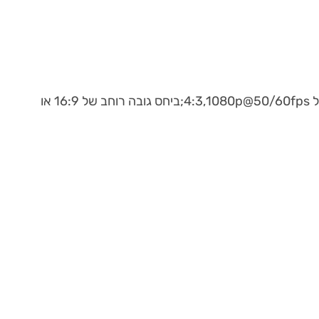
זווית הצילום הרחבה זמינה רק כאשר משתמשים וכאשר מפרט הקלטת הוידאו הוא: 2.7K@50/60fps ביחס גובה רוחב של 4:3,1080p@50/60fps;ביחס גובה רוחב של 16:9 או