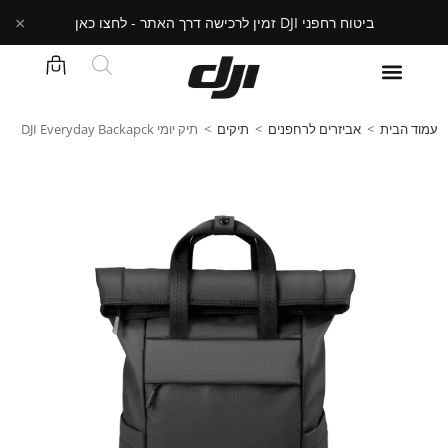
×
ביטוח רחפני DJI זמין לרכישה דרך האתר - לחצו כאן
עמוד הבית
>
אביזרים לרחפנים
>
תיקים
>
תיק יומי DJI Everyday Backapck