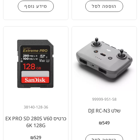
הוספה לסל
מידע נוסף
99999-951-58
38140-128-36
שלט DJI RC-N3
כרטיס EX PRO SD 280S V60
₪
549
6K 128G
₪
529
הוספה לסל