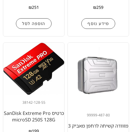
₪
251
₪
259
מידע נוסף
הוספה לסל
38142-128-55
כרטיס SanDisk Extreme Pro
99999-487-80
microSD 250S 128G
מזוודה קשיחה לרחפן מאביק 3
₪
199