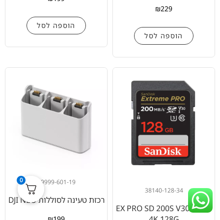
₪
229
הוספה לסל
הוספה לסל
0
99999-601-19
38140-128-34
רכזת טעינה לסוללות DJI NEO
כרטיס EX PRO SD 200S V30
4K 128G
₪
199